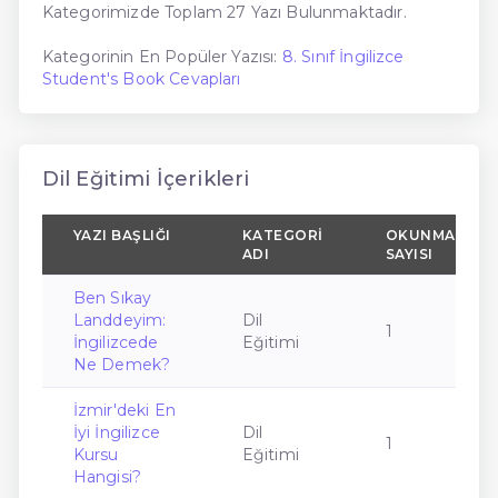
Kategorimizde Toplam 27 Yazı Bulunmaktadır.
Kategorinin En Popüler Yazısı:
8. Sınıf İngilizce
Student's Book Cevapları
Dil Eğitimi İçerikleri
YAZI BAŞLIĞI
KATEGORI
OKUNMA
ADI
SAYISI
Ben Sıkay
Landdeyim:
Dil
1
İngilizcede
Eğitimi
Ne Demek?
İzmir'deki En
İyi İngilizce
Dil
1
Kursu
Eğitimi
Hangisi?