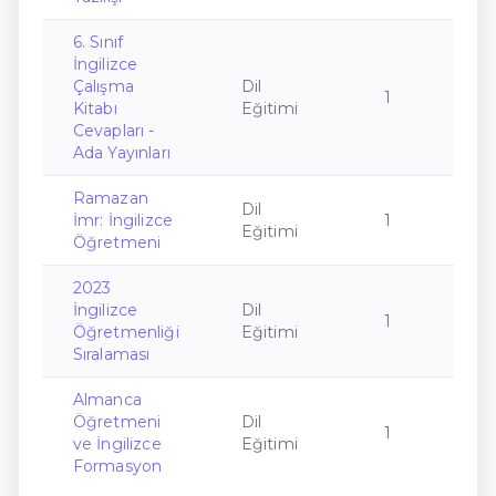
6. Sınıf
İngilizce
Çalışma
Dil
1
Kitabı
Eğitimi
Cevapları -
Ada Yayınları
Ramazan
Dil
İmr: İngilizce
1
Eğitimi
Öğretmeni
2023
İngilizce
Dil
1
Öğretmenliği
Eğitimi
Sıralaması
Almanca
Öğretmeni
Dil
1
ve İngilizce
Eğitimi
Formasyon