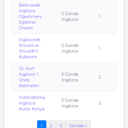
Belovacıklı
İngilizce
5 Günde
Öğretmeni:
1
İngilizce
Eğitimin
Önemi
İngilizcede
Should ve
5 Günde
1
Shouldn't
İngilizce
Kullanımı
10. Sınıf
İngilizce 1.
5 Günde
2
Ünite
İngilizce
Kelimeleri
Hızlandırılmış
5 Günde
İngilizce
2
İngilizce
Kursu Konya
1
2
3
Sonraki »