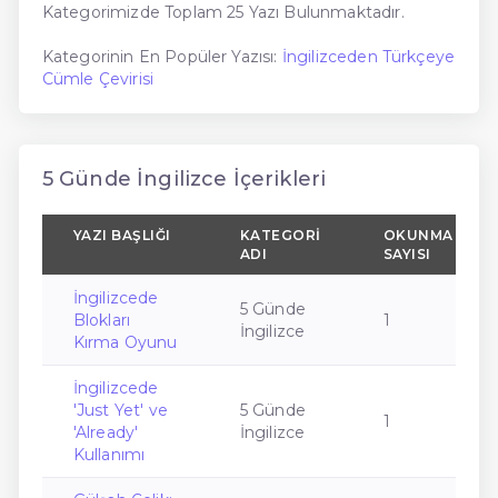
Kategorimizde Toplam 25 Yazı Bulunmaktadır.
Kategorinin En Popüler Yazısı:
İngilizceden Türkçeye
Cümle Çevirisi
5 Günde İngilizce İçerikleri
YAZI BAŞLIĞI
KATEGORI
OKUNMA
ADI
SAYISI
İngilizcede
5 Günde
Blokları
1
İngilizce
Kırma Oyunu
İngilizcede
'Just Yet' ve
5 Günde
1
'Already'
İngilizce
Kullanımı