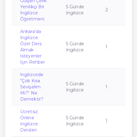
Gülşah Çelik:
Yenilikçi Bir
5 Günde
2
İngilizce
İngilizce
Öğretmeni
Ankara'da
İngilizce
Özel Ders
5 Günde
1
Almak
İngilizce
İsteyenler
İçin Rehber
İngilizcede
"Çok Kısa
5 Günde
Sevişelim
1
İngilizce
Mi?" Ne
Demektir?
Ücretsiz
Online
5 Günde
1
İngilizce
İngilizce
Dersleri