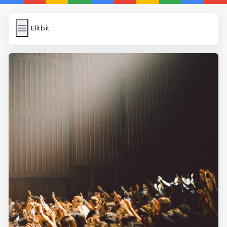
Elitbit
Elitbit
İngilizce Kelimeler
Bilder Hochladen
Wordpress Cache
Anasayfa
5 Günde İngilizce
İngilizce
Dil Eğitimi
En Hızlı İngilizce
En Kolay İngilizce