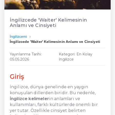
En Ucuz İngilizce
En Uygun İngilizce
İngilizcede 'Waiter' Kelimesinin
Anlamı ve Cinsiyeti
Hızlı İngilizce
İngilizcemi
İngilizcede 'Waiter' Kelimesinin Anlamı ve Cinsiyeti
Yayınlanma Tarihi:
Kategori: En Kolay
05.05.2026
İngilizce
Giriş
İngilizce, dünya genelinde en yaygın
konuşulan dillerden biridir. Bu nedenle,
İngilizce kelimeler
in anlamları ve
kullanımları, farklı kültürlerde önemli bir
yer tutar. Özellikle cinsiyet belirten