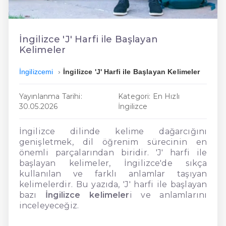
En Ucuz İngilizce
En Uygun İngilizce
İngilizce 'J' Harfi ile Başlayan
Kelimeler
Hızlı İngilizce
İngilizcemi
İngilizce 'J' Harfi ile Başlayan Kelimeler
Yayınlanma Tarihi:
Kategori: En Hızlı
30.05.2026
İngilizce
İngilizce dilinde kelime dağarcığını
genişletmek, dil öğrenim sürecinin en
önemli parçalarından biridir. 'J' harfi ile
başlayan kelimeler, İngilizce'de sıkça
kullanılan ve farklı anlamlar taşıyan
kelimelerdir. Bu yazıda, 'J' harfi ile başlayan
bazı
İngilizce kelimeler
i ve anlamlarını
inceleyeceğiz.