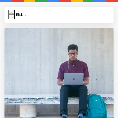
Elitbit
Elitbit
İngilizce Kelimeler
Bilder Hochladen
Wordpress Cache
Anasayfa
5 Günde İngilizce
İngilizce
Dil Eğitimi
En Hızlı İngilizce
En Kolay İngilizce