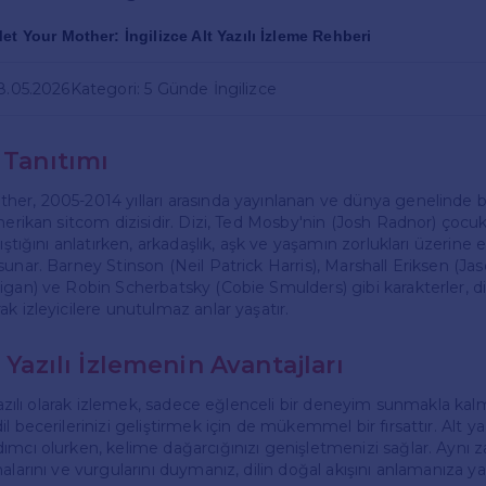
et Your Mother: İngilizce Alt Yazılı İzleme Rehberi
18.05.2026
Kategori: 5 Günde İngilizce
 Tanıtımı
er, 2005-2014 yılları arasında yayınlanan ve dünya genelinde b
merikan sitcom dizisidir. Dizi, Ted Mosby'nin (Josh Radnor) çocuk
nıştığını anlatırken, arkadaşlık, aşk ve yaşamın zorlukları üzerine 
unar. Barney Stinson (Neil Patrick Harris), Marshall Eriksen (Jas
igan) ve Robin Scherbatsky (Cobie Smulders) gibi karakterler, di
k izleyicilere unutulmaz anlar yaşatır.
t Yazılı İzlemenin Avantajları
 yazılı olarak izlemek, sadece eğlenceli bir deneyim sunmakla kal
l becerilerinizi geliştirmek için de mükemmel bir fırsattır. Alt ya
ımcı olurken, kelime dağarcığınızı genişletmenizi sağlar. Aynı
alarını ve vurgularını duymanız, dilin doğal akışını anlamanıza ya