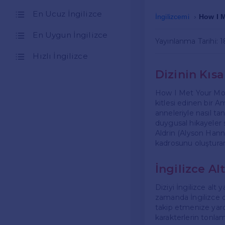
En Ucuz İngilizce
İngilizcemi
How I M
En Uygun İngilizce
Yayınlanma Tarihi: 
Hızlı İngilizce
Dizinin Kısa
How I Met Your Moth
kitlesi edinen bir A
anneleriyle nasıl ta
duygusal hikayeler s
Aldrin (Alyson Hann
kadrosunu oluşturara
İngilizce Al
Diziyi İngilizce alt
zamanda İngilizce di
takip etmenize yard
karakterlerin tonlam