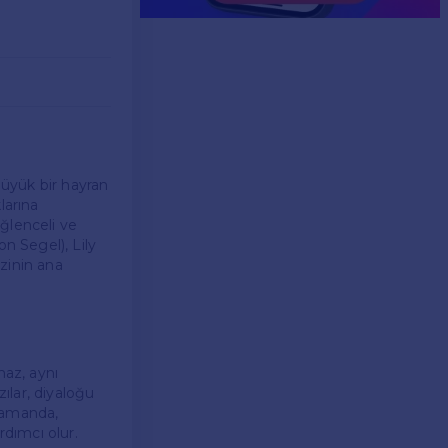
üyük bir hayran
larına
eğlenceli ve
on Segel), Lily
zinin ana
maz, aynı
zılar, diyaloğu
 zamanda,
rdımcı olur.