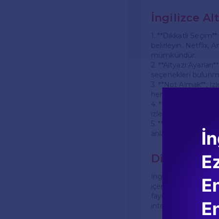
İngilizce Alt
1. **Dikkatli Seçim
belirleyin. Netflix,
mümkündür.
2. **Altyazı Ayarlar
seçenekleri bulunmakt
3. **Not Almak**: İ
hem de tekrar izlem
4. **Tekrar İzleme**:
izleyişte anlamadığın
5. **Duygusal Bağlan
İn
anlarına odaklanarak, 
E
Diziyi İzler
İngilizce alt yazılı 
En
içeren diyaloglar b
faydalı olacaktır. Ay
En
internetten araştırm