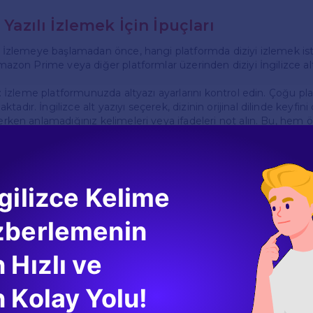
 Yazılı İzlemek İçin İpuçları
**: İzlemeye başlamadan önce, hangi platformda diziyi izlemek ist
 Amazon Prime veya diğer platformlar üzerinden diziyi İngilizce al
ı**: İzleme platformunuzda altyazı ayarlarını kontrol edin. Çoğu pl
adır. İngilizce alt yazıyı seçerek, dizinin orijinal dilinde keyfini çı
zlerken anlamadığınız kelimeleri veya ifadeleri not alın. Bu, he
enizde daha fazla bilgi sahibi olmanıza yardımcı olur.
 Belirli bölümleri tekrar izlemek, özellikle dil öğreniminde oldukça e
ız yerleri, alt yazılarla birlikte tekrar gözden geçirebilirsiniz.
tı Kurmak**: Dizi, güçlü bir hikaye anlatımına sahiptir. Karakter
gilizce Kelime
İngilizcenizi geliştirmenin yanı sıra, dizinin tadını daha iyi çıkarabi
zberlemenin
ken Karşılaşabileceğiniz Zorluklar
izlerken bazı zorluklarla karşılaşabilirsiniz. Örneğin, hızlı konuşmal
 Hızlı ve
azen anlaşılamayabilir. Bu durumda, duraklatmak ve alt yazıyı di
rıca, bazı kültürel referanslar veya espriler anlaşılmayabilir. Bu t
 Kolay Yolu!
a yaparak veya arkadaşlarınızla tartışarak konuyu daha iyi kavraya