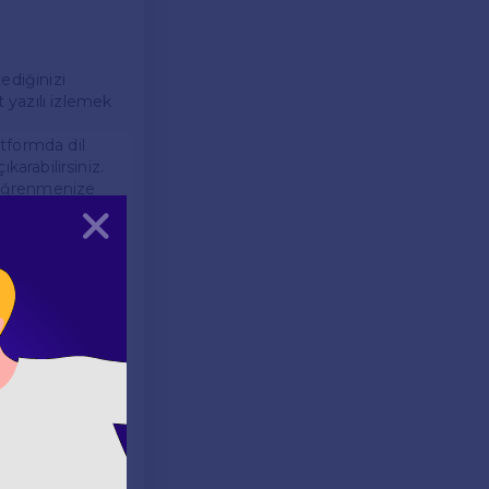
ediğinizi
t yazılı izlemek
atformda dil
karabilirsiniz.
m öğrenmenize
Kapat
tkilidir. İlk
lerin duygusal
lirsiniz.
ar veya şaka
kkatlice okumak
ür durumlarda,
bilirsiniz.