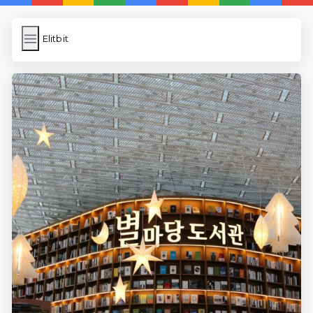
Elitbit
Elitbit
İngilizce Kelimeler
Bilder Hochladen
Wordpress Cache
Anasayfa
5 Günde İngilizce
İngilizce
Dil Eğitimi
En Hızlı İngilizce
En Kolay İngilizce