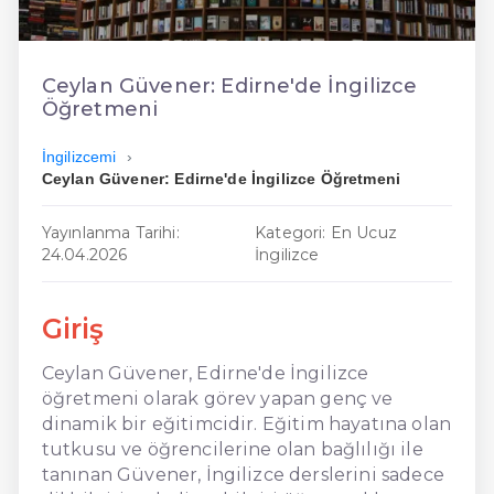
En Ucuz İngilizce
En Uygun İngilizce
Ceylan Güvener: Edirne'de İngilizce
Öğretmeni
Hızlı İngilizce
İngilizcemi
Ceylan Güvener: Edirne'de İngilizce Öğretmeni
Yayınlanma Tarihi:
Kategori: En Ucuz
24.04.2026
İngilizce
Giriş
Ceylan Güvener, Edirne'de İngilizce
öğretmeni olarak görev yapan genç ve
dinamik bir eğitimcidir. Eğitim hayatına olan
tutkusu ve öğrencilerine olan bağlılığı ile
tanınan Güvener, İngilizce derslerini sadece