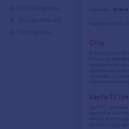
En Ucuz İngilizce
İngilizcemi
9. Sını
En Uygun İngilizce
Yayınlanma Tarihi: 
Hızlı İngilizce
Giriş
9. sınıf İngilizce de
konular ve etkinlikl
cevapları ve bu ceva
öğreniminde önemli 
anlamaktır. Bu nede
hakkında kısa bir bi
Sayfa 72 İçe
Sayfa 72, genellikle 
alıştırmalar içermekt
dökme, kelime dağar
Sayfanın içeriği, g