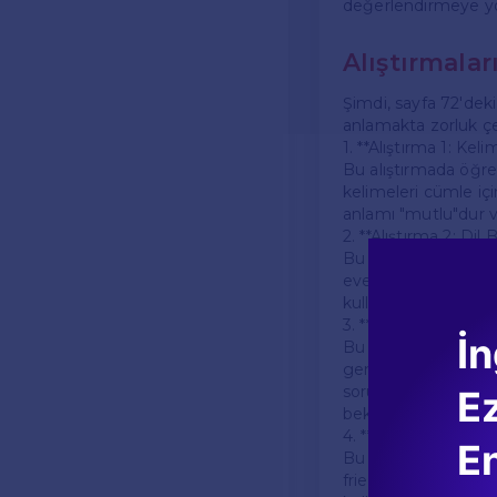
değerlendirmeye yöne
Alıştırmala
Şimdi, sayfa 72'deki
anlamakta zorluk çek
1. **Alıştırma 1: Keli
Bu alıştırmada öğren
kelimeleri cümle içi
anlamı "mutlu"dur ve
2. **Alıştırma 2: Dil B
Bu bölüm, genellikle
every day." cümlesi
kullanmaktadır. Öğre
3. **Alıştırma 3: O
İn
Bu alıştırma, öğrenc
genellikle güncel bi
soru, "What is the m
E
beklenir.
4. **Alıştırma 4: Yaz
En
Bu alıştırmada öğren
friend" başlığı altın