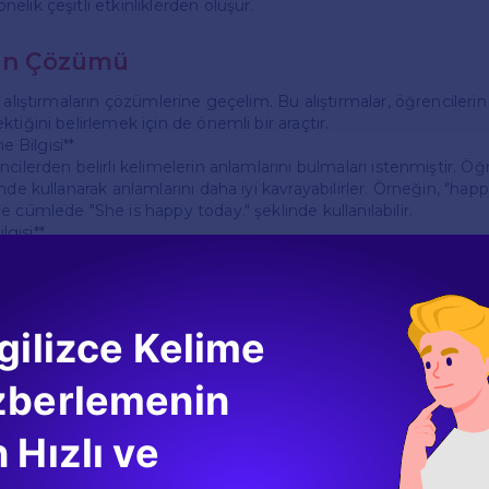
lik çeşitli etkinliklerden oluşur.
rın Çözümü
 alıştırmaların çözümlerine geçelim. Bu alıştırmalar, öğrencilerin
tiğini belirlemek için de önemli bir araçtır.
me Bilgisi**
cilerden belirli kelimelerin anlamlarını bulmaları istenmiştir. Öğr
nde kullanarak anlamlarını daha iyi kavrayabilirler. Örneğin, "hap
 cümlede "She is happy today." şeklinde kullanılabilir.
ilgisi**
 zamanlar veya cümle yapıları ile ilgili sorular içerir. Örneğin, "I
 geniş zaman kullanırken, "I am going to school now." cümlesi 
ncilerin bu zamanları doğru bir şekilde ayırt etmeleri önemlidir
kuma Anlama**
gilizce Kelime
ilerin bir metin okuduktan sonra soruları cevaplamalarını gerekti
r konu hakkında olabilir ve öğrencilerin okuma becerilerini gelişti
ain idea of the text?" olabilir. Öğrencilerin metindeki ana fikri b
zberlemenin
ma Becerileri**
 Hızlı ve
cilere bir konu hakkında kısa bir paragraf yazmaları istenir. Ör
da, öğrenciler arkadaşları hakkında bilgi vermelidir. Yazma beceriler