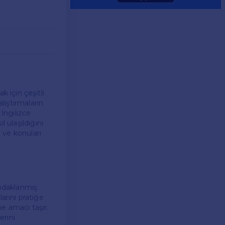
k için çeşitli
lıştırmaların
 İngilizce
 ulaşıldığını
 ve konuları
e odaklanmış
larını pratiğe
e amacı taşır.
erini