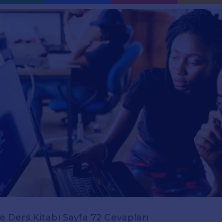
zce Ders Kitabı Sayfa 72 Cevapları