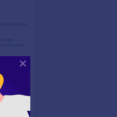
 hangi konuları
enciler,
py" kelimesinin
 go to school
Kapat
şimdiki zaman
.
rir. Metin,
rir. Örnek bir
ulmaları
neğin, "My best
i, dilin aktif