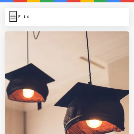
Elitbit
Elitbit
İngilizce Kelimeler
Bilder Hochladen
Wordpress Cache
Anasayfa
5 Günde İngilizce
İngilizce
Dil Eğitimi
En Hızlı İngilizce
En Kolay İngilizce