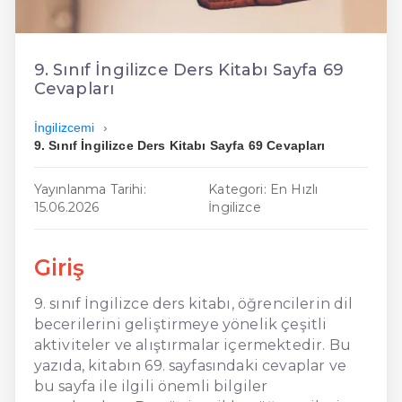
En Ucuz İngilizce
En Uygun İngilizce
9. Sınıf İngilizce Ders Kitabı Sayfa 69
Cevapları
Hızlı İngilizce
İngilizcemi
9. Sınıf İngilizce Ders Kitabı Sayfa 69 Cevapları
Yayınlanma Tarihi:
Kategori: En Hızlı
15.06.2026
İngilizce
Giriş
9. sınıf İngilizce ders kitabı, öğrencilerin dil
becerilerini geliştirmeye yönelik çeşitli
aktiviteler ve alıştırmalar içermektedir. Bu
yazıda, kitabın 69. sayfasındaki cevaplar ve
bu sayfa ile ilgili önemli bilgiler