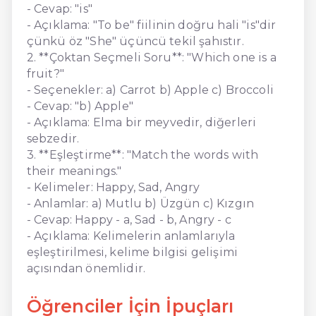
- Cevap: "is"
- Açıklama: "To be" fiilinin doğru hali "is"dir
çünkü öz "She" üçüncü tekil şahıstır.
2. **Çoktan Seçmeli Soru**: "Which one is a
fruit?"
- Seçenekler: a) Carrot b) Apple c) Broccoli
- Cevap: "b) Apple"
- Açıklama: Elma bir meyvedir, diğerleri
sebzedir.
3. **Eşleştirme**: "Match the words with
their meanings."
- Kelimeler: Happy, Sad, Angry
- Anlamlar: a) Mutlu b) Üzgün c) Kızgın
- Cevap: Happy - a, Sad - b, Angry - c
- Açıklama: Kelimelerin anlamlarıyla
eşleştirilmesi, kelime bilgisi gelişimi
açısından önemlidir.
Öğrenciler İçin İpuçları