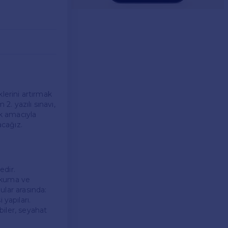
klerini artırmak
2. yazılı sınavı,
k amacıyla
acağız.
edir.
 okuma ve
ular arasında:
i yapıları.
biler, seyahat