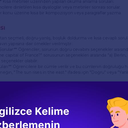
 Kısa metinler üzerinden yapılan okuma anlama soruları.
cilere dinletilen kısa diyaloglar veya metinler sonrası sorular.
 bir konu üzerine kısa bir kompozisyon veya paragraflar yazma.
sı
ktan seçmeli, doğru-yanlış, boşluk doldurma ve kısa cevaplı sorul
avın yapısına dair örnekler verilmiştir:
Sorular:** Öğrenciler, sorunun doğru cevabını seçenekler arasınd
e capital of France?" sorusunun seçenekleri arasında "a) Berlin, 
 seçenekler olabilir.
uları:** Öğrencilere bir cümle verilir ve bu cümlenin doğruluğu 
rneğin, "The sun rises in the east." ifadesi için "Doğru" veya "Yanl
:** Verilen cümlelerde boş bırakılan yerlerin doğru kelimelerle 
ilgisini uygulamalı olarak test eder.
ular:** Öğrencilerden belirli bir soruya kısa ve öz cevap vermeleri 
ou like to do in your free time?" sorusuna kendi hobilerini yaz
gilizce Kelime
Hazırlık Önerileri
zberlemenin