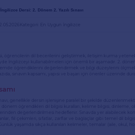
 İngilizce Dersi: 2. Dönem 2. Yazılı Sınavı
22.05.2026
Kategori: En Uygun İngilizce
rsi, öğrencilerin dil becerilerini geliştirmek, iletişim kurma yetene
yde İngilizceyi kullanabilmeleri için önemli bir aşamadır. 2. dönem 
emde öğrendiklerini değerlendirmek ve bilgi düzeylerini ölçme
zıda, sınavın kapsamı, yapısı ve başarı için öneriler üzerinde dur
psamı
ınavı, genellikle dersin işlenişine paralel bir şekilde düzenlenmekt
dönem öğrendikleri dil bilgisi kuralları, kelime bilgisi, dinleme,
erinden değerlendirilmesi hedeflenir. Sınavda yer alabilecek kon
nlar, fiil çekimleri, sıfatlar, zarflar ve bağlaçlar gibi temel dil bilgis
* Günlük yaşamda sıkça kullanılan kelimeler, temalar (aile, okul, ho