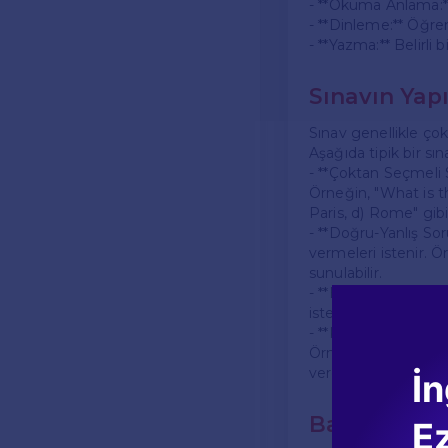
- **Okuma Anlama:**
- **Dinleme:** Öğren
- **Yazma:** Belirli
Sınavın Yapı
Sınav genellikle ço
Aşağıda tipik bir sın
- **Çoktan Seçmeli 
Örneğin, "What is th
Paris, d) Rome" gibi
- **Doğru-Yanlış Sor
vermeleri istenir. Ö
sunulabilir.
- **Boşluk Doldurma
istenir. Bu, kelime b
- **Kısa Cevaplı Sor
Örneğin, "What do y
verebilirler.
İn
Başarı İçin 
E