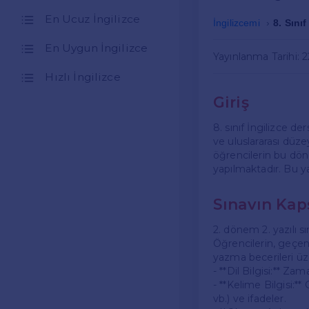
En Ucuz İngilizce
İngilizcemi
8. Sınıf
En Uygun İngilizce
Yayınlanma Tarihi: 
Hızlı İngilizce
Giriş
8. sınıf İngilizce de
ve uluslararası düze
öğrencilerin bu dön
yapılmaktadır. Bu ya
Sınavın Ka
2. dönem 2. yazılı s
Öğrencilerin, geçen 
yazma becerileri üz
- **Dil Bilgisi:** Zama
- **Kelime Bilgisi:*
vb.) ve ifadeler.