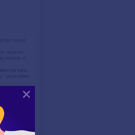
ardan oluşur.
an seçerler.
b) Madrid, c)
hakkında karar
ış" seçenekleri
doldurulması
Kapat
beklenir.
arak cevap