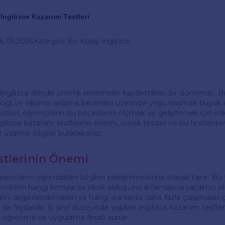
f İngilizce Kazanım Testleri
06.05.2026
Kategori: En Kolay İngilizce
in İngilizce dilinde önemli ilerlemeler kaydettikleri bir dönemdir.
arcığı ve okuma-anlama becerileri üzerinde yoğunlaşmak büyük 
tleri, öğrencilerin bu becerilerini ölçmek ve geliştirmek için etkil
İngilizce kazanım testlerinin önemi, örnek testler ve bu testlerden
 üzerine bilgiler bulacaksınız.
tlerinin Önemi
encilerin öğrendikleri bilgileri pekiştirmelerine olanak tanır. Bu 
cilerin hangi konularda eksik olduğunu anlamasına yardımcı olu
rini değerlendirmeleri ve hangi alanlarda daha fazla çalışmaları 
da faydalıdır. 6. sınıf düzeyinde yapılan İngilizce kazanım testler
nı öğrenme ve uygulama fırsatı sunar.