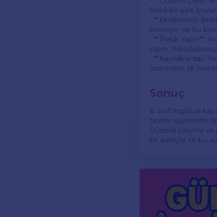
- **Düzenli Çalışma*
belirli bir süre boy
- **Eksiklerinizi Be
belirleyin ve bu konu
- **Pratik Yapın**: 
yapın. Arkadaşların
- **Kaynaklardan Ya
üzerinden ek materya
Sonuç
6. sınıf İngilizce ka
testler sayesinde öğr
Düzenli çalışma ve pr
bir süreçtir ve bu s