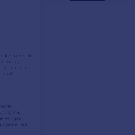
 Bu dönemde, dil
önem taşır.
i bir yol sunar.
 nasıl
testler,
r. Ayrıca,
gerektiğini
i, öğrencilere