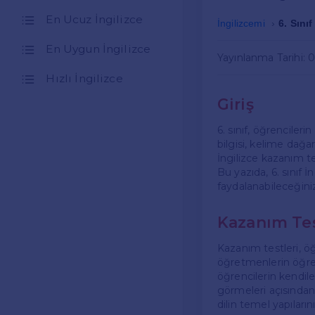
En Ucuz İngilizce
İngilizcemi
6. Sını
En Uygun İngilizce
Yayınlanma Tarihi: 
Hızlı İngilizce
Giriş
6. sınıf, öğrenciler
bilgisi, kelime dağ
İngilizce kazanım tes
Bu yazıda, 6. sınıf 
faydalanabileceğiniz
Kazanım Tes
Kazanım testleri, öğr
öğretmenlerin öğren
öğrencilerin kendile
görmeleri açısından 
dilin temel yapıları