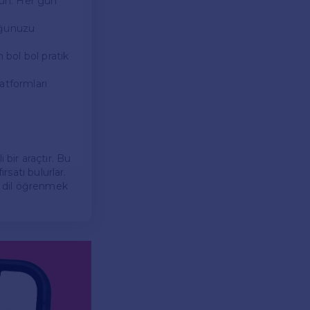
run. Her gün
duğunuzu
 bol bol pratik
atformları
i bir araçtır. Bu
rsatı bulurlar.
ın, dil öğrenmek