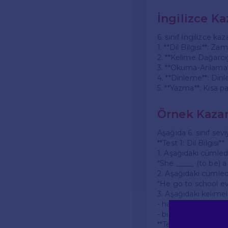
İngilizce K
6. sınıf İngilizce ka
1. **Dil Bilgisi**: Za
2. **Kelime Dağarcığı
3. **Okuma-Anlama**
4. **Dinleme**: Dinl
5. **Yazma**: Kısa pa
Örnek Kazan
Aşağıda 6. sınıf sevi
**Test 1: Dil Bilgisi**
1. Aşağıdaki cümled
"She _____ (to be) 
2. Aşağıdaki cümled
"He go to school ev
3. Aşağıdaki kelimele
- happy
- big
**Test 2: Okuma-An