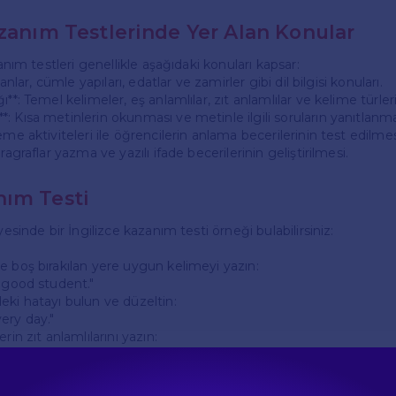
azanım Testlerinde Yer Alan Konular
zanım testleri genellikle aşağıdaki konuları kapsar:
manlar, cümle yapıları, edatlar ve zamirler gibi dil bilgisi konuları.
**: Temel kelimeler, eş anlamlılar, zıt anlamlılar ve kelime türleri
: Kısa metinlerin okunması ve metinle ilgili soruların yanıtlanma
eme aktiviteleri ile öğrencilerin anlama becerilerinin test edilmes
ragraflar yazma ve yazılı ifade becerilerinin geliştirilmesi.
ım Testi
yesinde bir İngilizce kazanım testi örneği bulabilirsiniz:
e boş bırakılan yere uygun kelimeyi yazın:
a good student."
eki hatayı bulun ve düzeltin:
ery day."
rin zıt anlamlılarını yazın:
lama**