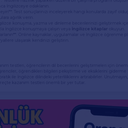
*: Testlere hazırlık yaparken düzenli bir çalışma programı oluştu
unca İngilizceye odaklanın.
lirleyin**: Test sonuçlarınızı inceleyerek hangi konularda zayıf ol
lara ağırlık verin.
İngilizce konuşma, yazma ve dinleme becerilerinizi geliştirmek için
ızla İngilizce konuşmaya çalışın veya
İngilizce kitaplar
okuyun.
rarlanın**: Online kaynaklar, uygulamalar ve İngilizce öğrenme pl
llere ulaşarak kendinizi geliştirin.
zanım testleri, öğrencilerin dil becerilerini geliştirmeleri için öneml
enciler, öğrendikleri bilgileri pekiştirme ve eksiklerini giderme fı
atik ile İngilizce dilindeki yeterliliklerini artırabilirler. Unutmay
üreçte kazanım testleri önemli bir yer tutar.