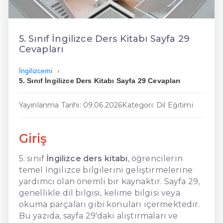
En Ucuz İngilizce
En Uygun İngilizce
5. Sınıf İngilizce Ders Kitabı Sayfa 29
Cevapları
Hızlı İngilizce
İngilizcemi
5. Sınıf İngilizce Ders Kitabı Sayfa 29 Cevapları
Yayınlanma Tarihi: 09.06.2026
Kategori: Dil Eğitimi
Giriş
5. sınıf
İngilizce ders kitabı
, öğrencilerin
temel İngilizce bilgilerini geliştirmelerine
yardımcı olan önemli bir kaynaktır. Sayfa 29,
genellikle dil bilgisi, kelime bilgisi veya
okuma parçaları gibi konuları içermektedir.
Bu yazıda, sayfa 29'daki alıştırmaları ve