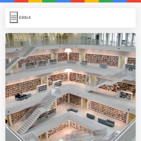
Elitbit
Elitbit
İngilizce Kelimeler
Bilder Hochladen
Wordpress Cache
Anasayfa
5 Günde İngilizce
İngilizce
Dil Eğitimi
En Hızlı İngilizce
En Kolay İngilizce